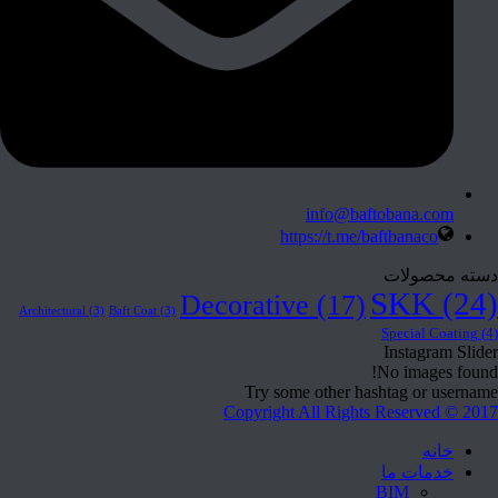
info@baftobana.com
https://t.me/baftbanaco
دسته محصولات
SKK
(24)
Decorative
(17)
Architectural
(3)
Baft Coat
(3)
Special Coating
(4)
Instagram Slider
No images found!
Try some other hashtag or username
Copyright All Rights Reserved © 2017
خانه
خدمات ما
BIM