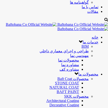
گواهینامه ها
تماس با ما
مقالات
خانه
خدمات ما
BIM
طراحي و اجراي معماري داخلي
مهندسي نما
محصولات نما
مشاوره نما
مشاوره کف
محصولات ما
محصولات Baft Coat
STONE COAT
NATURAL COAT
BAFT PAINT
محصولات SKK
Architectural Coating
Decorative Coating