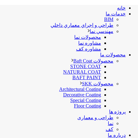
خانه
خدمات ما
BIM
طراحي و اجراي معماري داخلي
مهندسي نما
محصولات نما
مشاوره نما
مشاوره کف
محصولات ما
محصولات Baft Coat
STONE COAT
NATURAL COAT
BAFT PAINT
محصولات SKK
Architectural Coating
Decorative Coating
Special Coating
Floor Coating
پروژه ها
طراحی و معماری
نما
کف
درباره ما