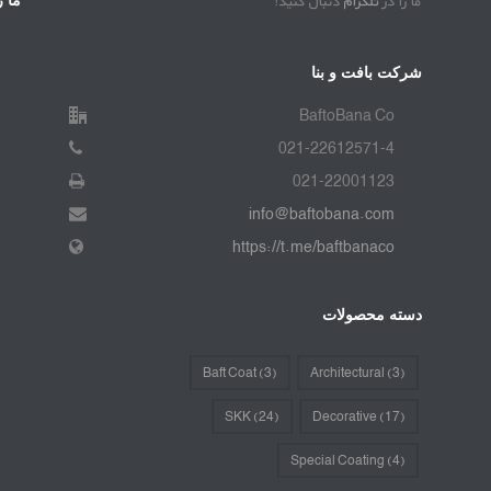
ما را در
تلگرام
دنبال کنید!
ما ر
شرکت بافت و بنا
BaftoBana Co
021-22612571-4
021-22001123
info@baftobana.com
https://t.me/baftbanaco
دسته محصولات
Baft Coat
(3)
Architectural
(3)
SKK
(24)
Decorative
(17)
Special Coating
(4)