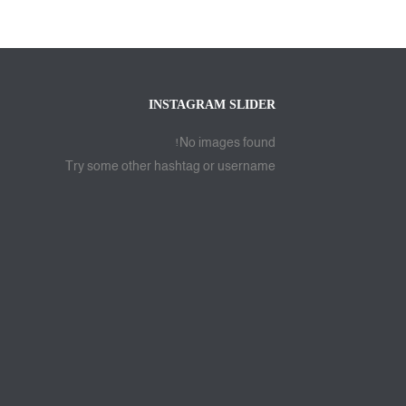
INSTAGRAM SLIDER
No images found!
Try some other hashtag or username