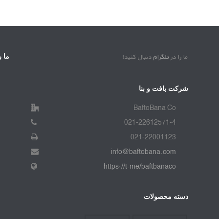
ما را در
تلگرام
دنبال کنید!
ما ر
شرکت بافت و بنا
BaftoBana Co
021-22612571-4
021-22001123
info@baftobana.com
https://t.me/baftbanaco
دسته محصولات